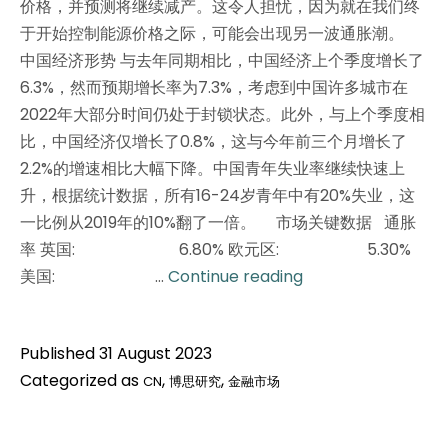
价格，并预测将继续减产。这令人担忧，因为就在我们终
于开始控制能源价格之际，可能会出现另一波通胀潮。
中国经济形势 与去年同期相比，中国经济上个季度增长了
6.3%，然而预期增长率为7.3%，考虑到中国许多城市在
2022年大部分时间仍处于封锁状态。此外，与上个季度相
比，中国经济仅增长了0.8%，这与今年前三个月增长了
2.2%的增速相比大幅下降。中国青年失业率继续快速上
升，根据统计数据，所有16-24岁青年中有20%失业，这
一比例从2019年的10%翻了一倍。 市场关键数据 通胀
率 英国: 6.80% 欧元区: 5.30%
【博
美国: …
Continue reading
思
金
Published
31 August 2023
融
Categorized as
,
,
CN
博思研究
金融市场
月
度
总