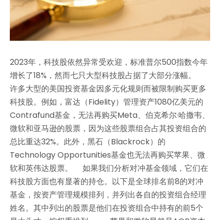
2023年，科技股依然异常受欢迎，标准普尔500指数今年
增长了18%，然而七只大型科技股占据了大部分涨幅。
许多大型的美国投资基金因多元化规则而被限制购买更多
科技股。例如，富达（Fidelity）管理资产1080亿美元的
Contrafund基金，无法再购买Meta、伯克希尔·哈撒韦、
微软和亚马逊的股票，因为这些股票组合占其投资组合的
总比重达32%。此外，黑石（Blackrock）的
Technology Opportunities基金也无法再购买苹果、微
软和英伟达股票。 如果我们分析对冲基金领域，它们在
科技股方面也有显著的持仓。以下是全球排名前8的对冲
基金，按资产管理规模排列，并列出各自的投资组合经理
姓名。其中列出的股票是他们在投资组合中持有的前5个