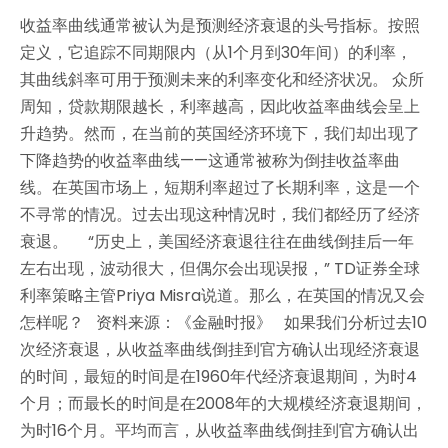
收益率曲线通常被认为是预测经济衰退的头号指标。按照
定义，它追踪不同期限内（从1个月到30年间）的利率，
其曲线斜率可用于预测未来的利率变化和经济状况。 众所
周知，贷款期限越长，利率越高，因此收益率曲线会呈上
升趋势。然而，在当前的英国经济环境下，我们却出现了
下降趋势的收益率曲线——这通常被称为倒挂收益率曲
线。在英国市场上，短期利率超过了长期利率，这是一个
不寻常的情况。过去出现这种情况时，我们都经历了经济
衰退。 “历史上，美国经济衰退往往在曲线倒挂后一年
左右出现，波动很大，但偶尔会出现误报，” TD证券全球
利率策略主管Priya Misra说道。那么，在英国的情况又会
怎样呢？ 资料来源：《金融时报》 如果我们分析过去10
次经济衰退，从收益率曲线倒挂到官方确认出现经济衰退
的时间，最短的时间是在1960年代经济衰退期间，为时4
个月；而最长的时间是在2008年的大规模经济衰退期间，
为时16个月。平均而言，从收益率曲线倒挂到官方确认出