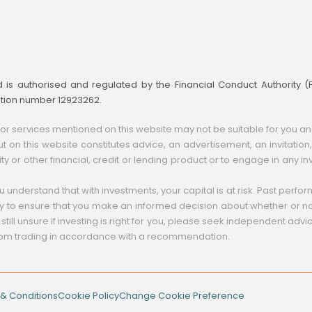
td is authorised and regulated by the Financial Conduct Authority 
ation number 12923262.
 services mentioned on this website may not be suitable for you and m
t on this website constitutes advice, an advertisement, an invitation, a
ity or other financial, credit or lending product or to engage in any inv
you understand that with investments, your capital is at risk. Past perf
lity to ensure that you make an informed decision about whether or not
 still unsure if investing is right for you, please seek independent advi
from trading in accordance with a recommendation.
& Conditions
Cookie Policy
Change Cookie Preference