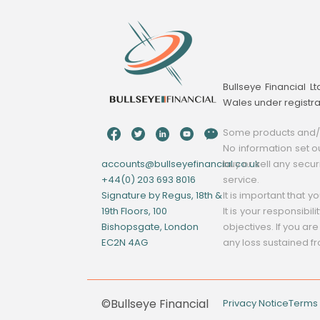
Bullseye Financial L
Wales under registr
Some products and/or
No information set ou
accounts@bullseyefinancial.co.uk
buy or sell any secur
+44(0) 203 693 8016
service.
Signature by Regus, 18th &
It is important that 
19th Floors, 100
It is your responsibi
Bishopsgate, London
objectives. If you are
EC2N 4AG
any loss sustained 
©Bullseye Financial
Privacy Notice
Terms 