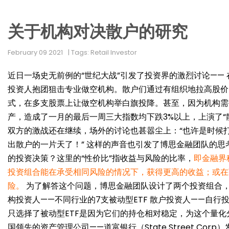
关于机构对决散户的研究
February 09 2021
| Tags: Retail Investor
近日一场史无前例的“世纪大战”引发了投资界的激烈讨论—— 在
投资人抱团狙击专业做空机构。散户们通过有组织地拉高股价，期
式，在多支股票上让做空机构举白旗投降。甚至，因为机构需
产，造成了一月的最后一周三大指数均下跌3%以上，上演了“
双方的激战还在继续，场外的讨论也甚嚣尘上：“也许是时候
出散户的一片天了！” 这样的声音也引发了博思金融团队的思
的投资决策？这里的“性价比”指收益与风险的比率，
即金融界
投资组合能在承受相同风险的情况下，获得更高的收益；或在
险。
为了解答这个问题，博思金融团队设计了两个投资组合，
构投资人——不同行业的7支被动型ETF 散户投资人——自行投
只选择了被动型ETF是因为它们的持仓相对稳定，为这个量化
国领先的资产管理公司——道富银行（State Street Co