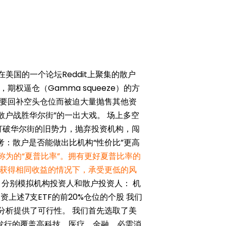
美国的一个论坛Reddit上聚集的散户
权逼仓（Gamma squeeze）的方
要回补空头仓位而被迫大量抛售其他资
散户战胜华尔街”的一出大戏。 场上多空
打破华尔街的旧势力，抛弃投资机构，闯
考：散户是否能做出比机构“性价比”更高
称为的“夏普比率”。拥有更好夏普比率的
获得相同收益的情况下，承受更低的风
分别模拟机构投资人和散户投资人： 机
资上述7支ETF的前20%仓位的个股 我们
分析提供了可行性。 我们首先选取了美
rp）发行的覆盖高科技、医疗、金融、必需消