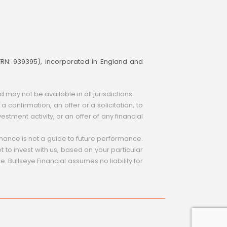
(FRN: 939395), incorporated in England and
ay not be available in all jurisdictions.
 confirmation, an offer or a solicitation, to
estment activity, or an offer of any financial
ormance is not a guide to future performance.
 to invest with us, based on your particular
ce. Bullseye Financial assumes no liability for