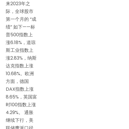
来2023年之
际，全球股市
第一个月的 “成
绩” 如下——标
普500指数上
涨6.18%，道琼
斯工业指数上
涨2.83%，纳斯
达克指数上涨
10.68%。欧洲
方面，德国
DAX指数上涨
8.65%，英国富
时100指数上涨
4.29%。 通胀
继续下行，美
联储鹰派口径